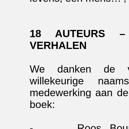
18 AUTEURS –
VERHALEN
We danken de vo
willekeurige naa
medewerking aan de 
boek:
-
Roos Bou