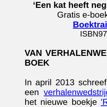
‘Een kat heeft ne
Gratis e-boe
Boektrai
ISBN97
VAN VERHALENWED
BOEK
In april 2013 schree
een
verhalenwedstrij
het nieuwe boekje
'